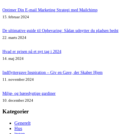
Optimer Din E-mail Marketing Strategi med Mailchimp
15. februar 2024
De ultimative guide til Opbevaring: Sådan udnytter du pladsen bedst
22. marts 2024
Hvad er prisen på et nyt tag i 2024
14. maj 2024
Indflyttergave Inspiration – Giv en Gave, der Skaber Hjem
11. november 2024
Miljø- og bæredygtige gardiner
10. december 2024
Kategorier
Generelt
Hus
ingen